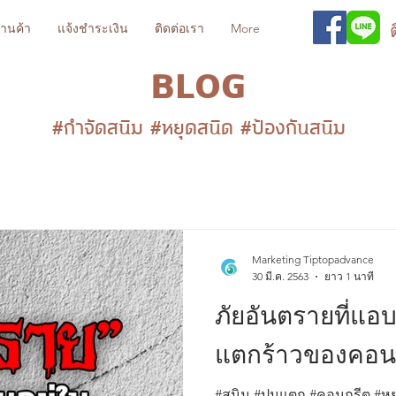
้านค้า
แจ้งชำระเงิน
ติดต่อเรา
More
BLOG
#กำจัดสนิม #หยุดสนิด #ป้องกันสนิม
Marketing Tiptopadvance
30 มี.ค. 2563
ยาว 1 นาที
ภัยอันตรายที่แอ
แตกร้าวของคอน
#สนิม #ปูนแตก #คอนกรีต #หย